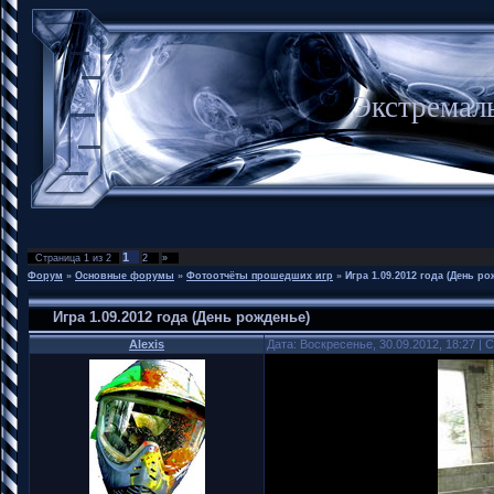
Экстремал
1
Страница
1
из
2
2
»
Форум
»
Основные форумы
»
Фотоотчёты прошедших игр
»
Игра 1.09.2012 года (День ро
Игра 1.09.2012 года (День рожденье)
Alexis
Дата: Воскресенье, 30.09.2012, 18:27 |