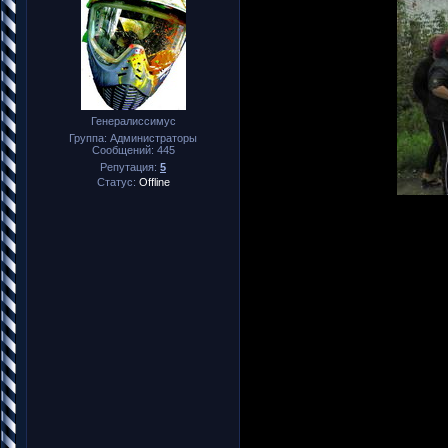
Генералиссимус
Группа: Администраторы
Сообщений:
445
Репутация:
5
Статус:
Offline