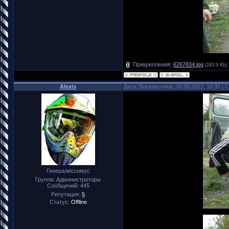
Прикрепления:
6267834.jpg
(243.9 Kb)
Alexis
Дата: Воскресенье, 30.09.2012, 18:35 |
Генералиссимус
Группа: Администраторы
Сообщений:
445
Репутация:
5
Статус:
Offline