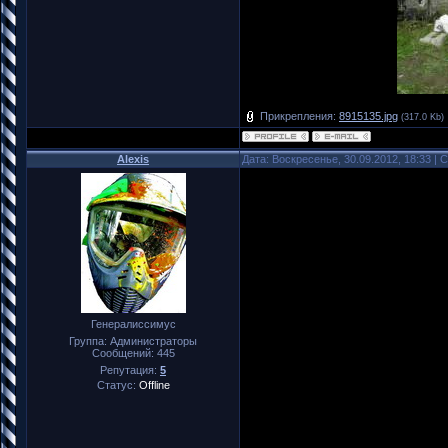
Прикрепления:
8915135.jpg
(317.0 Kb)
Alexis
Дата: Воскресенье, 30.09.2012, 18:33 |
Генералиссимус
Группа: Администраторы
Сообщений:
445
Репутация:
5
Статус:
Offline