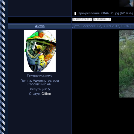
Прикрепления:
8844071.jpg
(205.0 Kb)
Alexis
Дата: Воскресенье, 30.09.2012, 18:36 |
Генералиссимус
Группа: Администраторы
Сообщений:
445
Репутация:
5
Статус:
Offline