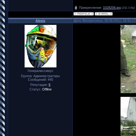
Прикрепления:
1028206.jpg
(232.3 Kb)
Alexis
Дата: Воскресенье, 30.09.2012, 18:31 |
Генералиссимус
Группа: Администраторы
Сообщений:
445
Репутация:
5
Статус:
Offline