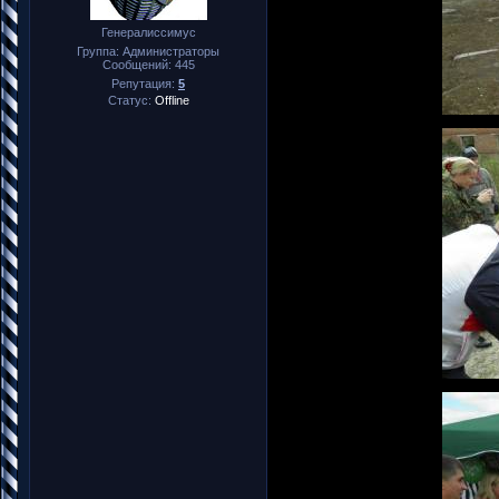
Генералиссимус
Группа: Администраторы
Сообщений:
445
Репутация:
5
Статус:
Offline