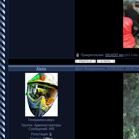
Прикрепления:
0914297.jpg
(271.3 Kb)
Alexis
Дата: Воскресенье, 30.09.2012, 18:28 |
Генералиссимус
Группа: Администраторы
Сообщений:
445
Репутация:
5
Статус:
Offline