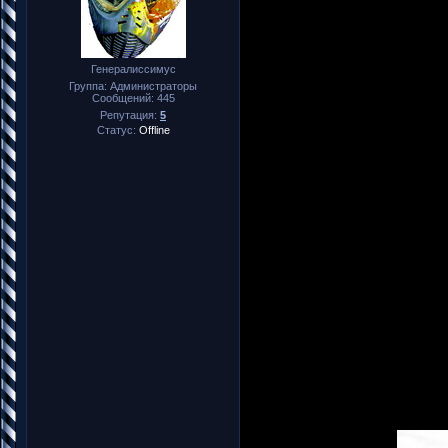
Генералиссимус
Группа: Администраторы
Сообщений:
445
Репутация:
5
Статус:
Offline