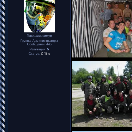
Генералиссимус
Группа: Администраторы
Сообщений:
445
Репутация:
5
Статус:
Offline