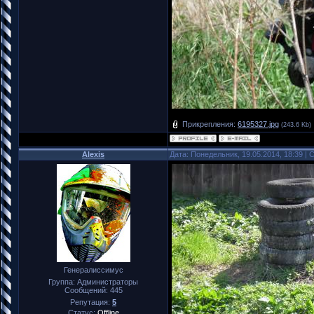
Прикрепления:
6195327.jpg
(243.6 Kb)
Alexis
Дата: Понедельник, 19.05.2014, 18:39 |
Генералиссимус
Группа: Администраторы
Сообщений:
445
Репутация:
5
Статус:
Offline