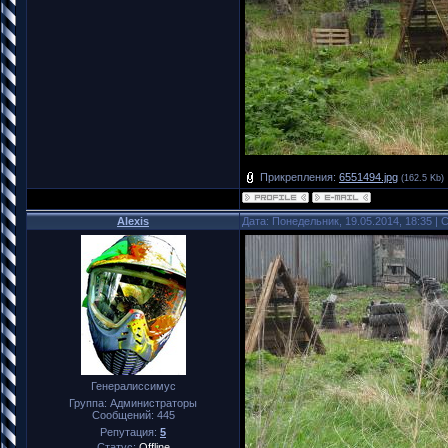
Прикрепления:
6551494.jpg
(162.5 Kb)
Alexis
Дата: Понедельник, 19.05.2014, 18:35 |
Генералиссимус
Группа: Администраторы
Сообщений:
445
Репутация:
5
Статус:
Offline