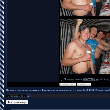
Прикрепления:
6463749.jpg
(167.3 Kb)
Форум
»
Основные форумы
»
Фотоотчёты прошедших игр
»
Игра 17.05.2014 (Игра первая)
1
Страница
1
из
1