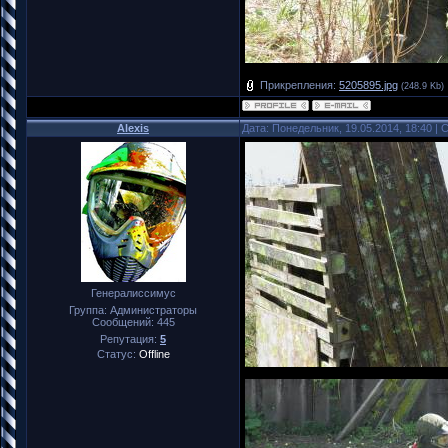
Прикрепления:
5205895.jpg
(248.9 Kb)
Alexis
Дата: Понедельник, 19.05.2014, 18:40 |
Генералиссимус
Группа: Администраторы
Сообщений:
445
Репутация:
5
Статус:
Offline