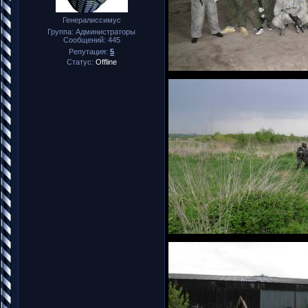
Генералиссимус
Группа: Администраторы
Сообщений:
445
Репутация:
5
Статус:
Offline