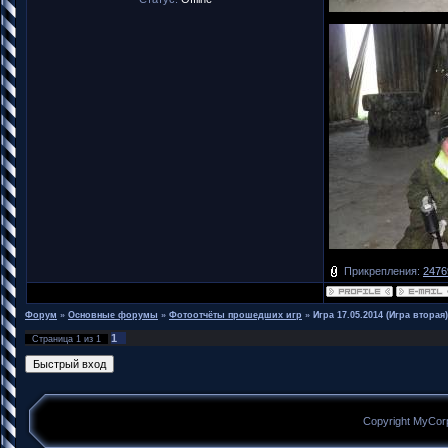
Прикрепления:
2476
Форум
»
Основные форумы
»
Фотоотчёты прошедших игр
»
Игра 17.05.2014 (Игра вторая)
1
Страница
1
из
1
Copyright MyCor