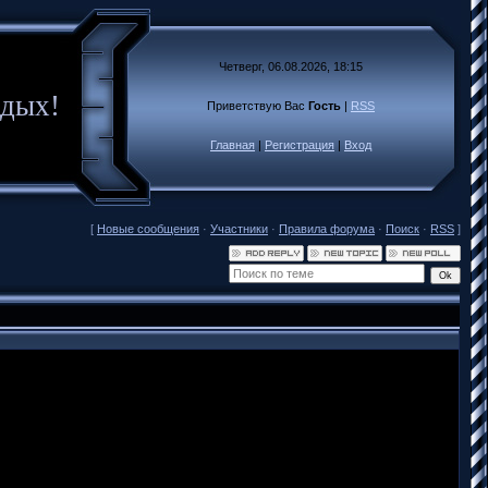
Четверг, 06.08.2026, 18:15
тдых!
Приветствую Вас
Гость
|
RSS
Главная
|
Регистрация
|
Вход
[
Новые сообщения
·
Участники
·
Правила форума
·
Поиск
·
RSS
]