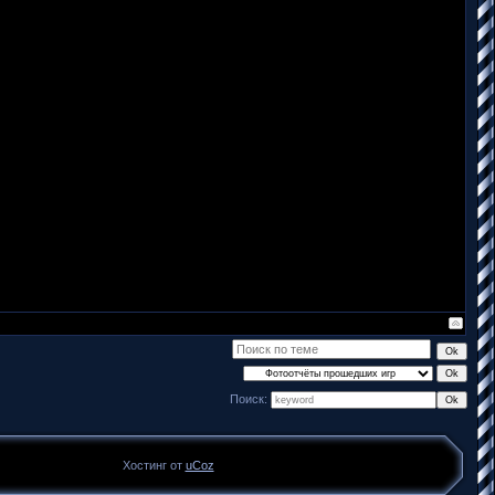
Поиск:
Хостинг от
uCoz