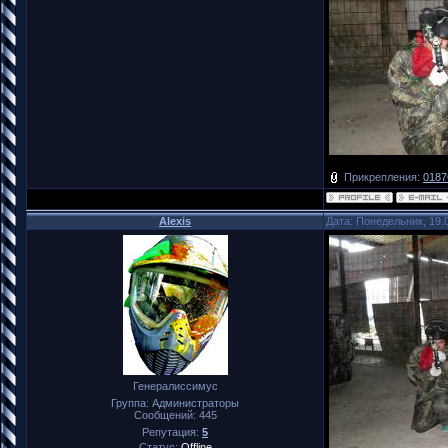
Прикрепления:
0187
Alexis
Дата: Понедельник, 19.
Генералиссимус
Группа: Администраторы
Сообщений:
445
Репутация:
5
Статус:
Offline