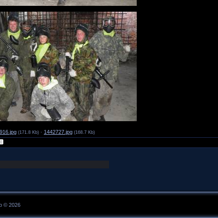
916.jpg
·
1442727.jpg
(171.8 Kb)
(168.7 Kb)
p © 2026