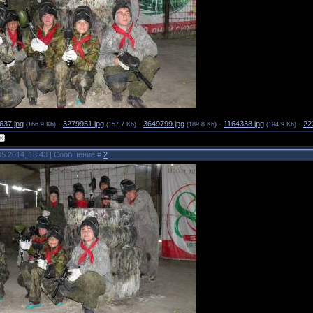
637.jpg
·
3279951.jpg
·
3649799.jpg
·
1164338.jpg
·
22
(166.9 Kb)
(157.7 Kb)
(189.8 Kb)
(194.9 Kb)
05.2014, 18:43 | Сообщение #
2