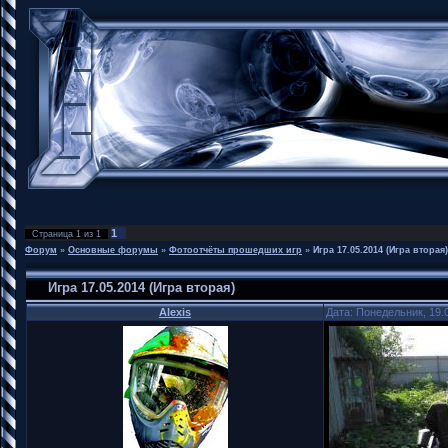
1
Страница
1
из
1
Форум
»
Основные форумы
»
Фотоотчёты прошедших игр
»
Игра 17.05.2014 (Игра вторая)
Игра 17.05.2014 (Игра вторая)
Alexis
Дата: Понедельник, 19.